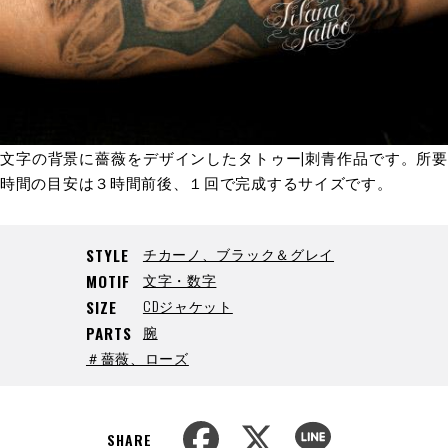
文字の背景に薔薇をデザインしたタトゥー|刺青作品です。所要
時間の目安は３時間前後、１回で完成するサイズです。
チカーノ、ブラック＆グレイ
STYLE
文字・数字
MOTIF
CDジャケット
SIZE
腕
PARTS
＃薔薇、ローズ
F
X
L
a
i
SHARE