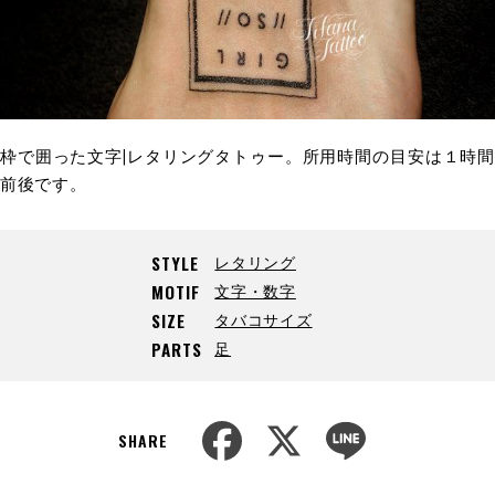
枠で囲った文字|レタリングタトゥー。所用時間の目安は１時間
前後です。
レタリング
STYLE
文字・数字
MOTIF
タバコサイズ
SIZE
足
PARTS
F
X
L
a
i
SHARE
c
n
e
e
b