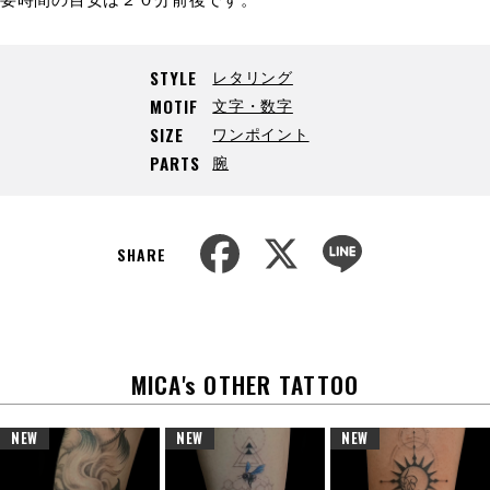
レタリング
STYLE
文字・数字
MOTIF
ワンポイント
SIZE
腕
PARTS
F
X
L
a
i
SHARE
c
n
e
e
b
o
o
k
MICA's OTHER TATTOO
NEW
NEW
NEW