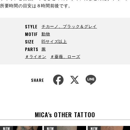
所要時間の目安は８時間前後です。
チカーノ、ブラック＆グレイ
STYLE
動物
MOTIF
B5サイズ以上
SIZE
腕
PARTS
＃ライオン
＃薔薇、ローズ
F
X
L
a
i
SHARE
c
n
e
e
b
o
o
k
MICA's OTHER TATTOO
NEW
NEW
NEW