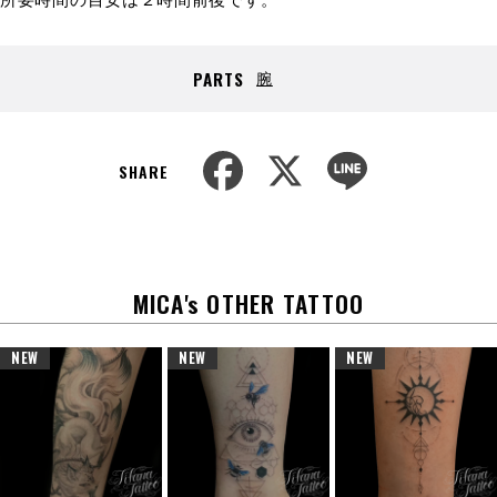
腕
PARTS
F
X
L
a
i
SHARE
c
n
e
e
b
o
o
k
MICA's OTHER TATTOO
NEW
NEW
NEW