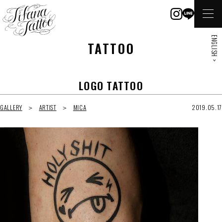
ENGLISH >
TATTOO
LOGO TATTOO
GALLERY
ARTIST
MICA
2019.05.17