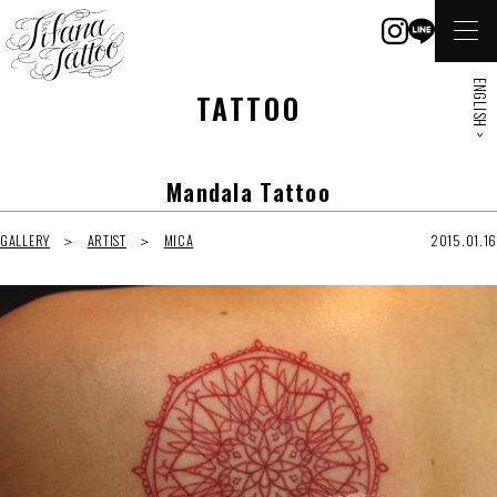
ENGLISH >
TATTOO
Mandala Tattoo
GALLERY
ARTIST
MICA
2015.01.16