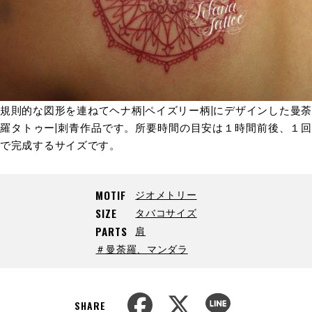
規則的な図形を連ねてヘナ柄|ペイズリー柄|にデザインした曼荼
羅タトゥー|刺青作品です。所要時間の目安は１時間前後、１回
で完成するサイズです。
ジオメトリー
MOTIF
タバコサイズ
SIZE
肩
PARTS
＃曼荼羅、マンダラ
F
X
L
a
i
SHARE