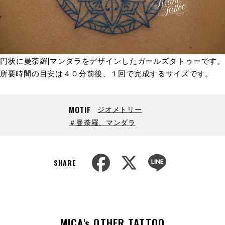
円状に曼荼羅|マンダラをデザインしたガールズタトゥーです。
所要時間の目安は４０分前後、１回で完成するサイズです。
ジオメトリー
MOTIF
＃曼荼羅、マンダラ
F
X
L
a
i
SHARE
c
n
e
e
b
o
o
k
MICA's OTHER TATTOO