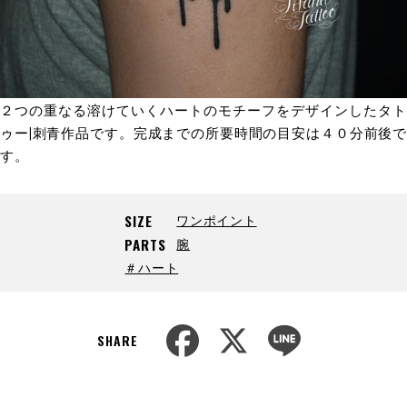
２つの重なる溶けていくハートのモチーフをデザインしたタト
ゥー|刺青作品です。完成までの所要時間の目安は４０分前後で
す。
ワンポイント
SIZE
腕
PARTS
＃ハート
F
X
L
a
i
SHARE
c
n
e
e
b
o