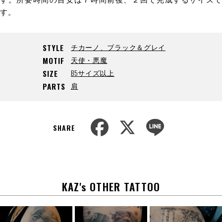
す。
チカーノ、ブラック＆グレイ
STYLE
天使・悪魔
MOTIF
B5サイズ以上
SIZE
肩
PARTS
F
X
L
a
i
SHARE
c
n
e
e
b
o
o
k
KAZ's OTHER TATTOO