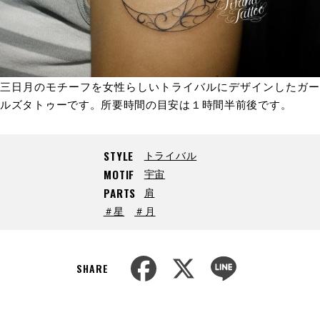
三日月のモチーフを女性らしいトライバルにデザインしたガー
ルズタトゥーです。所要時間の目安は１時間半前後です。
トライバル
STYLE
宇宙
MOTIF
肩
PARTS
＃星
＃月
F
X
L
a
i
SHARE
c
n
e
e
b
o