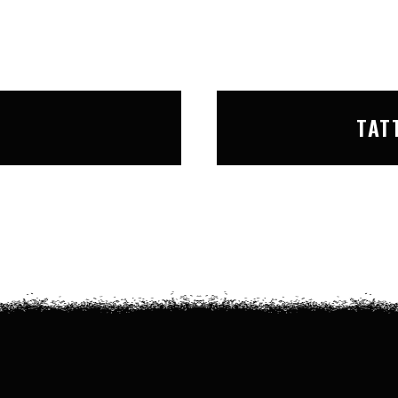
T
TAT