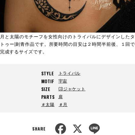
月と太陽のモチーフを女性向けのトライバルにデザインしたタ
トゥー|刺青作品です。所要時間の目安は２時間半前後、１回で
完成するサイズです。
トライバル
STYLE
宇宙
MOTIF
CDジャケット
SIZE
肩
PARTS
＃太陽
＃月
F
X
L
a
i
SHARE
c
n