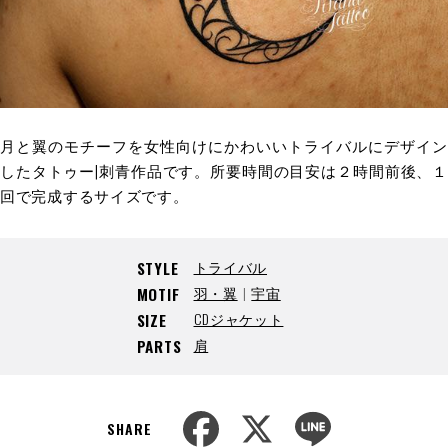
月と翼のモチーフを女性向けにかわいいトライバルにデザイン
したタトゥー|刺青作品です。所要時間の目安は２時間前後、１
回で完成するサイズです。
トライバル
STYLE
羽・翼
宇宙
MOTIF
CDジャケット
SIZE
肩
PARTS
F
X
L
a
i
SHARE
c
n