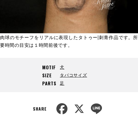
肉球のモチーフをリアルに表現したタトゥー|刺青作品です。所
要時間の目安は１時間前後です。
犬
MOTIF
タバコサイズ
SIZE
足
PARTS
F
X
L
a
i
SHARE
c
n
e
e
b
o
o