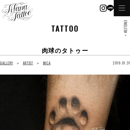
ENGLISH >
TATTOO
肉球のタトゥー
GALLERY
ARTIST
MICA
2019.01.31