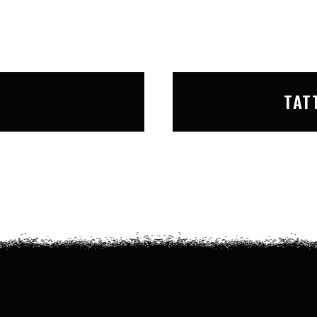
T
TAT