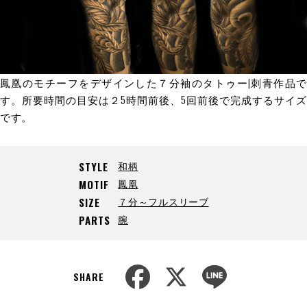
鳳凰のモチーフをデザインした７分袖のタトゥー|刺青作品で
す。所要時間の目安は２5時間前後、5回前後で完成するサイズ
です。
和柄
STYLE
鳳凰
MOTIF
７分～フルスリーブ
SIZE
腕
PARTS
F
X
L
a
i
SHARE
c
n
e
e