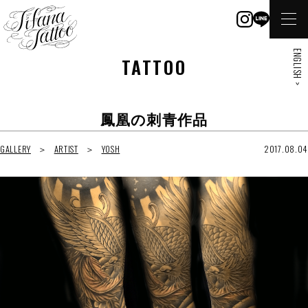
ENGLISH >
TATTOO
鳳凰の刺青作品
GALLERY
ARTIST
YOSH
2017.08.04