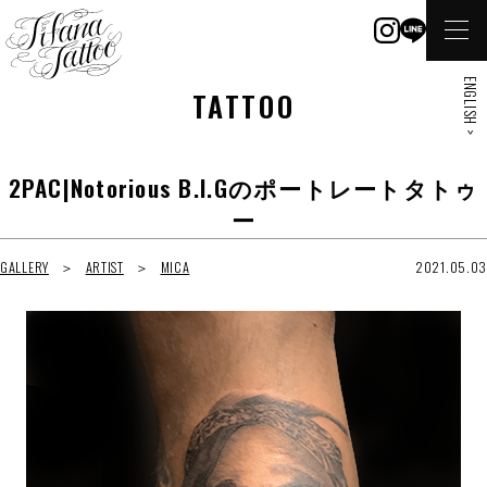
ENGLISH >
TATTOO
2PAC|Notorious B.I.Gのポートレートタトゥ
ー
GALLERY
ARTIST
MICA
2021.05.03