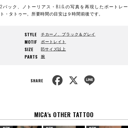
2パック、ノトーリアス
・
B.I.G.の写真を再現したポートレー
ト・タトゥー。所要時間の目安は９時間前後です。
チカーノ、ブラック＆グレイ
STYLE
ポートレイト
MOTIF
B5サイズ以上
SIZE
腕
PARTS
F
X
L
a
i
SHARE
c
n
e
e
b
o
o
k
MICA's OTHER TATTOO