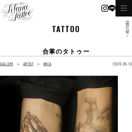
ENGLISH >
TATTOO
合掌のタトゥー
GALLERY
ARTIST
MICA
2020.05.13