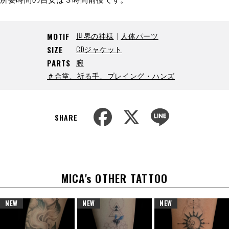
世界の神様
人体パーツ
MOTIF
CDジャケット
SIZE
腕
PARTS
＃合掌、祈る手、プレイング・ハンズ
F
X
L
a
i
SHARE
c
n
e
e
b
o
o
k
MICA's OTHER TATTOO
NEW
NEW
NEW