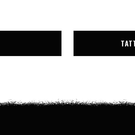
T
TAT