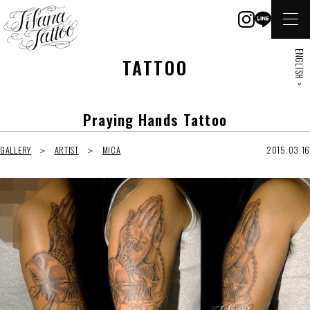
ENGLISH >
TATTOO
Praying Hands Tattoo
GALLERY
ARTIST
MICA
2015.03.16