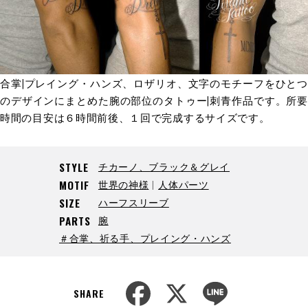
合掌|プレイング・ハンズ、ロザリオ、文字のモチーフをひとつ
のデザインにまとめた腕の部位のタトゥー|刺青作品です。所要
時間の目安は６時間前後、１回で完成するサイズです。
チカーノ、ブラック＆グレイ
STYLE
世界の神様
人体パーツ
MOTIF
ハーフスリーブ
SIZE
腕
PARTS
＃合掌、祈る手、プレイング・ハンズ
F
X
L
a
i
SHARE
c
n