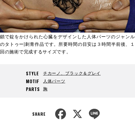
鎖で錠をかけられた心臓をデザインした人体パーツのジャンル
のタトゥー|刺青作品です。所要時間の目安は３時間半前後、１
回の施術で完成するサイズです。
チカーノ、ブラック＆グレイ
STYLE
人体パーツ
MOTIF
胸
PARTS
F
X
L
a
i
SHARE
c
n
e
e
b
o