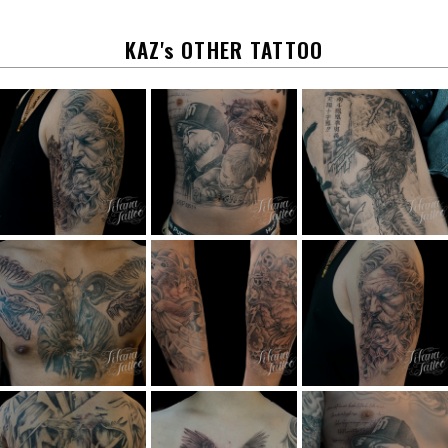
o
k
KAZ's OTHER TATTOO