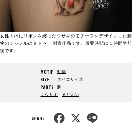
女性向けにリボンを纏ったウサギのモチーフをデザインした動
物のジャンルのタトゥー|刺青作品です。所要時間は１時間半前
後です。
動物
MOTIF
タバコサイズ
SIZE
脚
PARTS
＃ウサギ
＃リボン
F
X
L
a
i
SHARE
c
n
e
e