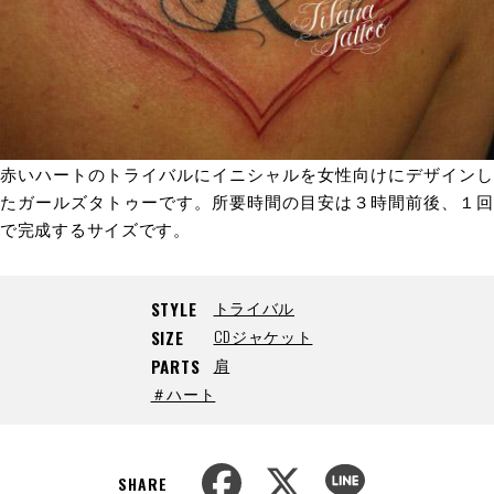
赤いハートのトライバルにイニシャルを女性向けにデザインし
たガールズタトゥーです。所要時間の目安は３時間前後、１回
で完成するサイズです。
トライバル
STYLE
CDジャケット
SIZE
肩
PARTS
＃ハート
F
X
L
a
i
SHARE