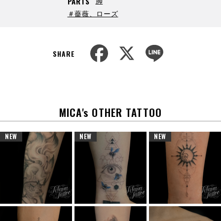
脚
PARTS
＃薔薇、ローズ
F
X
L
a
i
SHARE
c
n
e
e
b
o
o
k
MICA's OTHER TATTOO
NEW
NEW
NEW