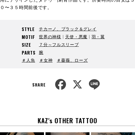
０〜３５時間前後です。
チカーノ、ブラック＆グレイ
STYLE
世界の神様
天使・悪魔
羽・翼
MOTIF
７分～フルスリーブ
SIZE
腕
PARTS
＃人魚
＃女神
＃薔薇、ローズ
F
X
L
a
i
SHARE
c
n
e
e
b
o
o
k
KAZ's OTHER TATTOO