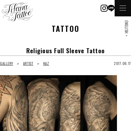
ENGLISH >
TATTOO
Religious Full Sleeve Tattoo
GALLERY
ARTIST
KAZ
2017.06.17