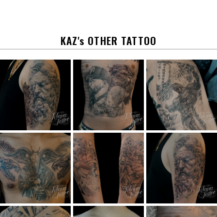
b
o
o
k
KAZ's OTHER TATTOO