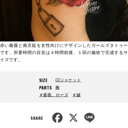
赤い薔薇と南京錠を女性向けにデザインしたガールズタトゥー
です。所要時間の目安は４時間前後、１回の施術で完成するサ
イズです。
CDジャケット
SIZE
腕
PARTS
＃薔薇、ローズ
＃鍵
F
X
L
a
i
SHARE
c
n
e
e