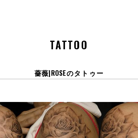
TATTOO
薔薇|ROSEのタトゥー