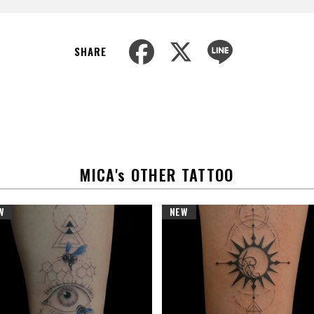
F
X
L
SHARE
a
i
c
n
e
e
b
o
o
k
MICA's OTHER TATTOO
W
NEW