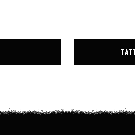
T
TAT