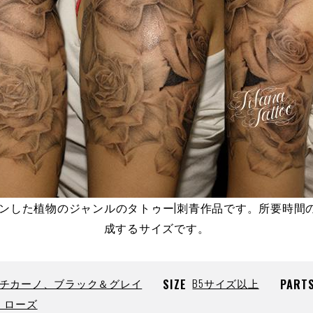
ザインした植物のジャンルのタトゥー|刺青作品です。所要時
成するサイズです。
チカーノ、ブラック＆グレイ
SIZE
B5サイズ以上
PART
、ローズ