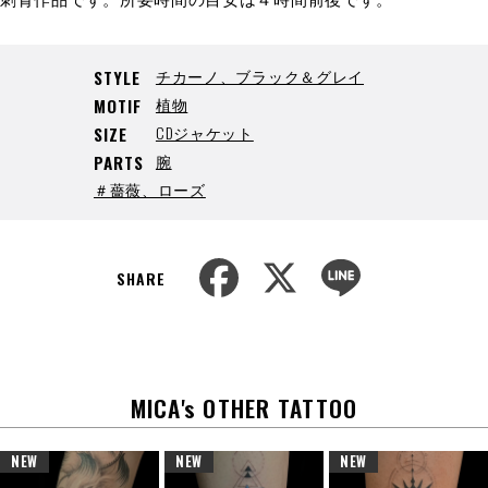
チカーノ、ブラック＆グレイ
STYLE
植物
MOTIF
CDジャケット
SIZE
腕
PARTS
＃薔薇、ローズ
F
X
L
a
i
SHARE
c
n
e
e
b
o
o
k
MICA's OTHER TATTOO
NEW
NEW
NEW