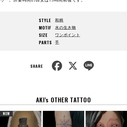
和柄
STYLE
水の生き物
MOTIF
ワンポイント
SIZE
手
PARTS
F
X
L
a
i
SHARE
c
n
e
e
b
o
o
k
AKI's OTHER TATTOO
NEW