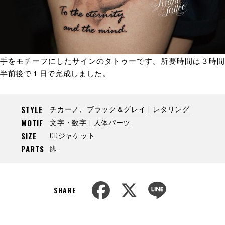
手をモチーフにしたサインのタトゥーです。所要時間は３時間
半前後で１日で完成しました。
チカーノ、ブラック＆グレイ
レタリング
STYLE
文字・数字
人体パーツ
MOTIF
CDジャケット
SIZE
脚
PARTS
F
X
L
a
i
SHARE
c
n
e
e
b
o