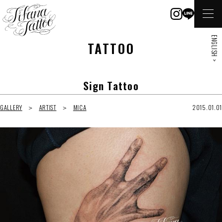
ENGLISH >
TATTOO
Sign Tattoo
GALLERY
ARTIST
MICA
2015.01.01