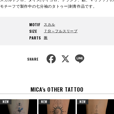
モチーフで製作中の七分袖のタトゥー|刺青作品です。
スカル
MOTIF
７分～フルスリーブ
SIZE
腕
PARTS
F
X
L
a
i
SHARE
c
n
e
e
b
o
o
k
MICA's OTHER TATTOO
NEW
NEW
NEW