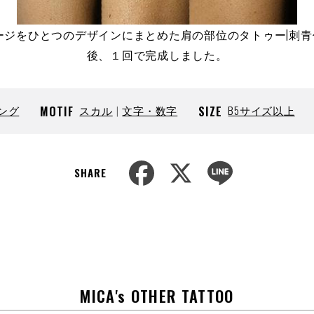
ージをひとつのデザインにまとめた肩の部位のタトゥー|刺
後、１回で完成しました。
ング
MOTIF
スカル
文字・数字
SIZE
B5サイズ以上
F
X
L
SHARE
a
i
c
n
e
e
b
o
o
k
MICA's OTHER TATTOO