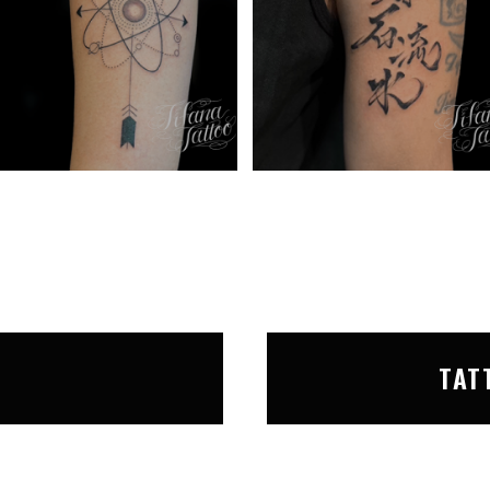
T
TAT