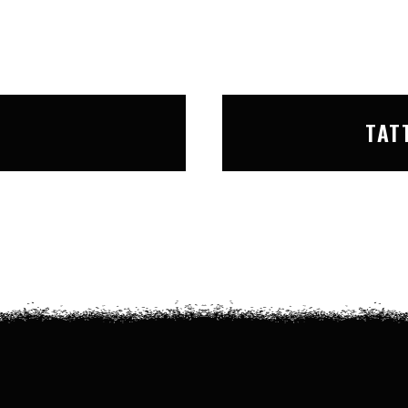
T
TAT