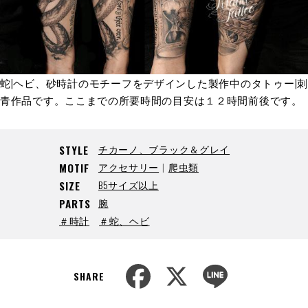
蛇|ヘビ、砂時計のモチーフをデザインした製作中のタトゥー|刺
青作品です。ここまでの所要時間の目安は１２時間前後です。
チカーノ、ブラック＆グレイ
STYLE
アクセサリー
爬虫類
MOTIF
B5サイズ以上
SIZE
腕
PARTS
＃時計
＃蛇、ヘビ
F
X
L
a
i
SHARE
c
n
e
e