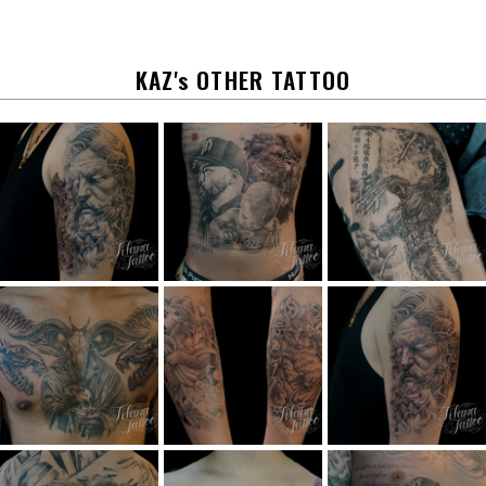
b
o
o
k
KAZ's OTHER TATTOO