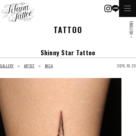
ENGLISH >
TATTOO
Shinny Star Tattoo
GALLERY
ARTIST
MICA
2015.10.23