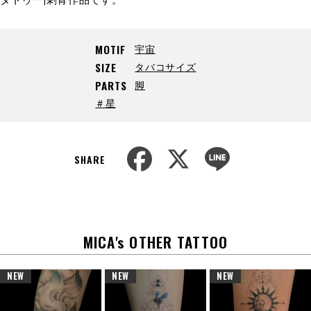
宇宙
MOTIF
タバコサイズ
SIZE
脚
PARTS
＃星
F
X
L
a
i
SHARE
c
n
e
e
b
o
o
k
MICA's OTHER TATTOO
NEW
NEW
NEW