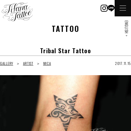
ENGLISH >
TATTOO
Tribal Star Tattoo
GALLERY
ARTIST
MICA
2017.11.15