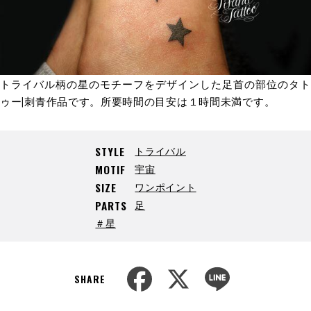
トライバル柄の星のモチーフをデザインした足首の部位のタト
ゥー|刺青作品です。所要時間の目安は１時間未満です。
トライバル
STYLE
宇宙
MOTIF
ワンポイント
SIZE
足
PARTS
＃星
F
X
L
a
i
SHARE
c
n
e
e