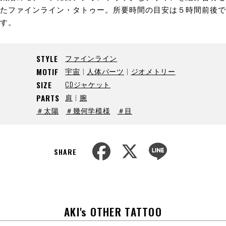
たファインライン・タトゥー。所要時間の目安は５時間前後で
す。
ファインライン
STYLE
宇宙
人体パーツ
ジオメトリー
MOTIF
CDジャケット
SIZE
肩
腕
PARTS
＃太陽
＃幾何学模様
＃目
F
X
L
a
i
SHARE
c
n
e
e
b
o
o
k
AKI's OTHER TATTOO