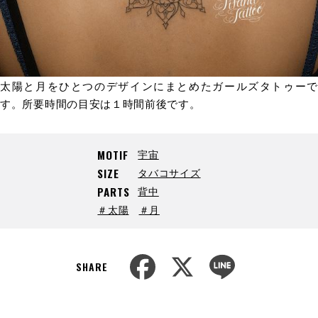
太陽と月をひとつのデザインにまとめたガールズタトゥーで
す。所要時間の目安は１時間前後です。
宇宙
MOTIF
タバコサイズ
SIZE
背中
PARTS
＃太陽
＃月
F
X
L
a
i
SHARE
c
n
e
e
b
o