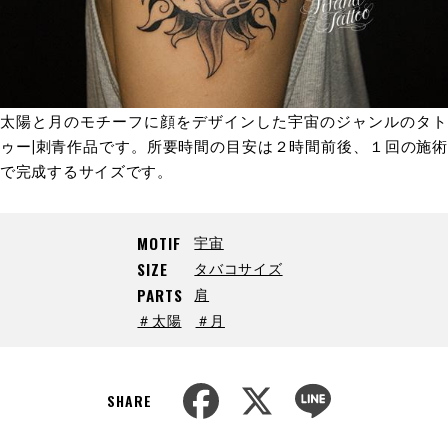
太陽と月のモチーフに顔をデザインした宇宙のジャンルのタト
ゥー|刺青作品です。所要時間の目安は２時間前後、１回の施術
で完成するサイズです。
宇宙
MOTIF
タバコサイズ
SIZE
肩
PARTS
＃太陽
＃月
F
X
L
a
i
SHARE
c
n
e
e