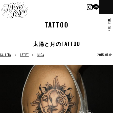
ENGLISH >
TATTOO
太陽と月のTATTOO
GALLERY
ARTIST
MICA
2015.01.04