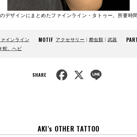
つのデザインにまとめたファインライン・タトゥー。所要時
ファインライン
MOTIF
アクセサリー
爬虫類
武器
PAR
＃蛇、ヘビ
F
X
L
SHARE
a
i
c
n
e
e
b
o
o
k
AKI's OTHER TATTOO