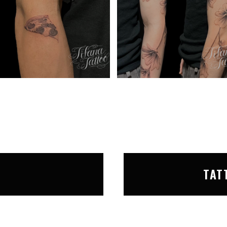
T
TAT