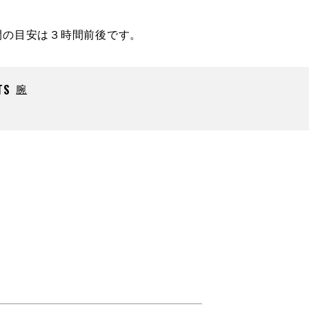
間の目安は３時間前後です。
TS
腕