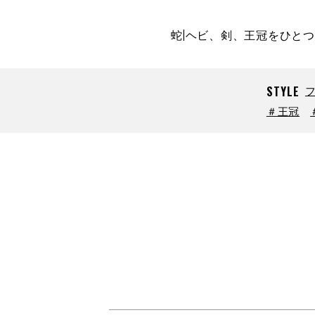
蛇|ヘビ、剣、王冠をひと
STYLE
＃王冠