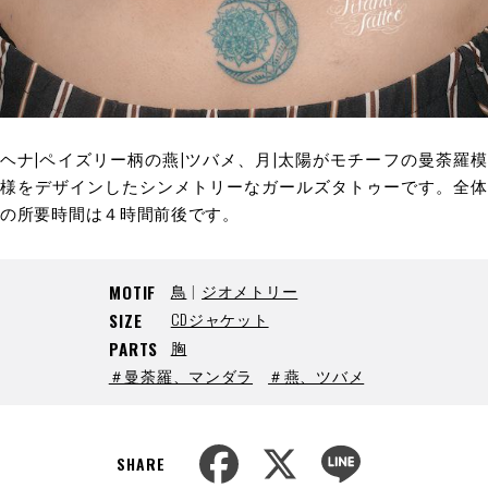
ヘナ|ペイズリー柄の燕|ツバメ、月|太陽がモチーフの曼荼羅模
様をデザインしたシンメトリーなガールズタトゥーです。全体
の所要時間は４時間前後です。
鳥
ジオメトリー
MOTIF
CDジャケット
SIZE
胸
PARTS
＃曼荼羅、マンダラ
＃燕、ツバメ
F
X
L
a
i
SHARE
c
n