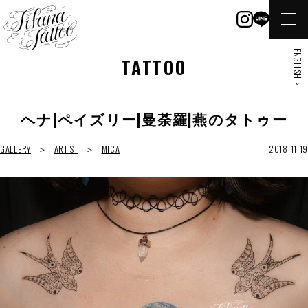
ENGLISH >
TATTOO
ヘナ|ペイズリー|曼荼羅|燕のタトゥー
GALLERY
ARTIST
MICA
2018.11.19