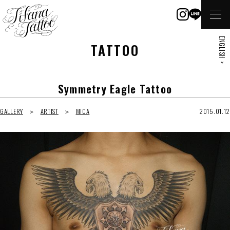
ENGLISH >
TATTOO
Symmetry Eagle Tattoo
GALLERY
ARTIST
MICA
2015.01.12