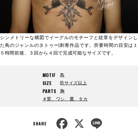
シンメトリーな構図でイーグルのモチーフと紋章をデザインし
た鳥のジャンルのタトゥー|刺青作品です。所要時間の目安は１
５時間前後、３回から４回で完成可能なサイズです。
鳥
MOTIF
B5サイズ以上
SIZE
胸
PARTS
＃鷲、ワシ、鷹、タカ
F
X
L
a
i
SHARE
c
n
e
e