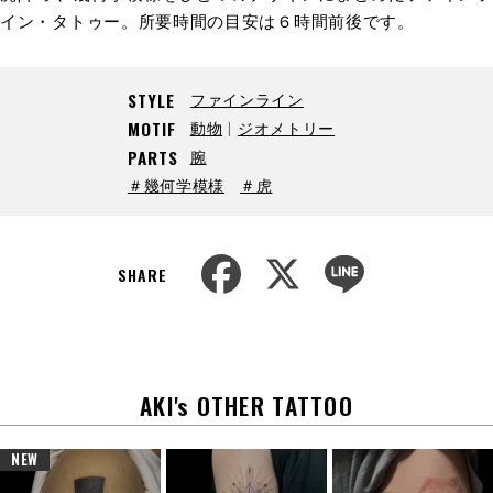
イン・タトゥー。所要時間の目安は６時間前後です。
ファインライン
STYLE
動物
ジオメトリー
MOTIF
腕
PARTS
＃幾何学模様
＃虎
F
X
L
a
i
SHARE
c
n
e
e
b
o
o
k
AKI's OTHER TATTOO
NEW