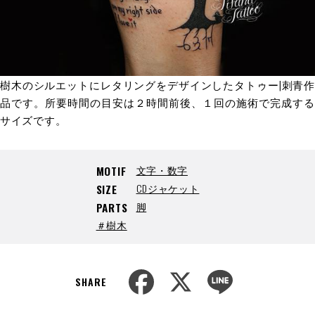
樹木のシルエットにレタリングをデザインしたタトゥー|刺青作
品です。所要時間の目安は２時間前後、１回の施術で完成する
サイズです。
文字・数字
MOTIF
CDジャケット
SIZE
脚
PARTS
＃樹木
F
X
L
a
i
SHARE
c
n
e
e