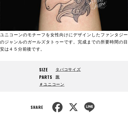
ユニコーンのモチーフを女性向けにデザインしたファンタジー
のジャンルのガールズタトゥーです。完成までの所要時間の目
安は４５分前後です。
タバコサイズ
SIZE
腕
PARTS
＃ユニコーン
F
X
L
a
i
SHARE
c
n
e
e
b
o