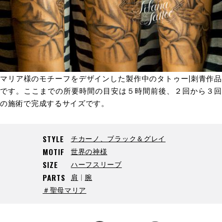
マリア様のモチーフをデザインした製作中のタトゥー|刺青作品
です。ここまでの所要時間の目安は５時間前後、２回から３回
の施術で完成するサイズです。
チカーノ、ブラック＆グレイ
STYLE
世界の神様
MOTIF
ハーフスリーブ
SIZE
肩
腕
PARTS
＃聖母マリア