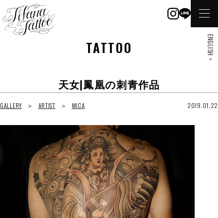
ENGLISH >
TATTOO
天女|鳳凰の刺青作品
GALLERY
ARTIST
MICA
2019.01.22