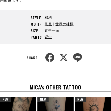
和柄
STYLE
鳳凰
世界の神様
MOTIF
背中一面
SIZE
背中
PARTS
F
X
L
a
i
SHARE
c
n
e
e
b
o
o
k
MICA's OTHER TATTOO
NEW
NEW
NEW