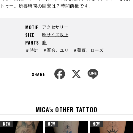
トゥー。所要時間の目安は７時間前後です。
アクセサリー
MOTIF
B5サイズ以上
SIZE
腕
PARTS
＃時計
＃百合、ユリ
＃薔薇、ローズ
F
X
L
a
i
SHARE
c
n
e
e
b
o
o
k
MICA's OTHER TATTOO
NEW
NEW
NEW