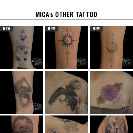
o
k
MICA's OTHER TATTOO
NEW
NEW
NEW