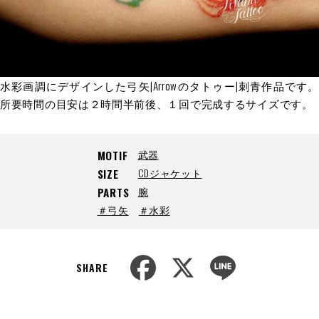
水彩画調にデザインした弓矢|Arrowのタトゥー|刺青作品です。
所要時間の目安は２時間半前後、１回で完成するサイズです。
武器
MOTIF
CDジャケット
SIZE
腕
PARTS
＃弓矢
＃水彩
F
X
L
a
i
SHARE
c
n
e
e
b
o