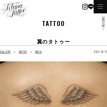
ENGLISH >
TATTOO
翼のタトゥー
GALLERY
ARTIST
MICA
2017.10.17