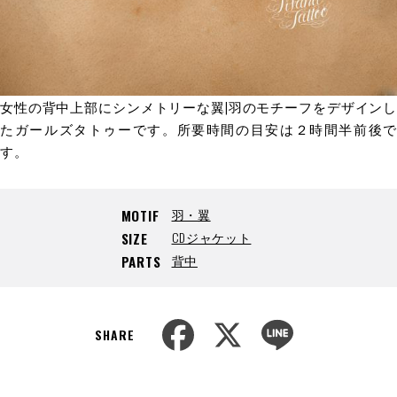
女性の背中上部にシンメトリーな翼|羽のモチーフをデザインし
たガールズタトゥーです。所要時間の目安は２時間半前後で
す。
羽・翼
MOTIF
CDジャケット
SIZE
背中
PARTS
F
X
L
a
i
SHARE
c
n
e
e
b
o